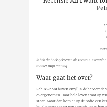
Recensie All I want fo
Pet
Uit
G
Waar
Ik heb dit boek gekregen als recensie-exemplaar
manier mijn mening.
Waar gaat het over?
Robin woont boven Vinyllia, de beroemde v
overgenomen. Haar hele leven staat op z’n 
staan. Maar dan kom er op de radio een k
huiskamerconcert van Mariah Carey kan winn