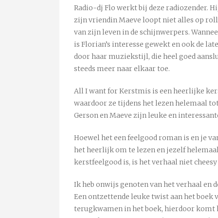
Radio-dj Flo werkt bij deze radiozender. Hi
zijn vriendin Maeve loopt niet alles op roll
van zijn leven in de schijnwerpers. Wanne
is Florian’s interesse gewekt en ook de la
door haar muziekstijl, die heel goed aansl
steeds meer naar elkaar toe.
All I want for Kerstmis is een heerlijke k
waardoor ze tijdens het lezen helemaal to
Gerson en Maeve zijn leuke en interessant
Hoewel het een feelgood roman is en je van
het heerlijk om te lezen en jezelf helemaal
kerstfeelgood is, is het verhaal niet cheesy
Ik heb onwijs genoten van het verhaal en d
Een ontzettende leuke twist aan het boek vo
terugkwamen in het boek, hierdoor komt he