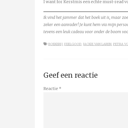
I want for Kerstmis een echte must-read v
Ik vind het jammer dat het boek uit is, maar zoek
zeker een aanrader! Je kunt hem via mijn persoo
tevens een leuk cadeau voor onder de boom voo
BOEKERIJ
,
FEELGOOD
,
JACKIE VAN LAREN
,
PETRA V
Geef een reactie
Reactie
*