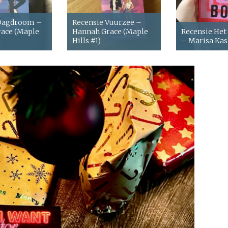
 Dagdroom –
Recensie Vuurzee –
ace (Maple
Hannah Grace (Maple
Recensie Het
Hills #1)
– Marisa Ka