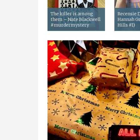
The killer is among
Recensie
them – Nate Blackwell
Hannah Gr
#murdermystery
Hills #1)