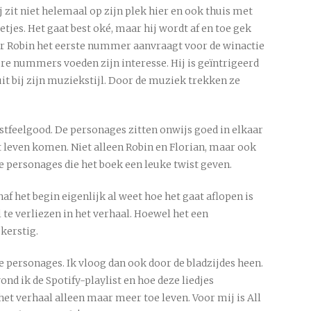
j zit niet helemaal op zijn plek hier en ook thuis met
etjes. Het gaat best oké, maar hij wordt af en toe gek
er Robin het eerste nummer aanvraagt voor de winactie
tere nummers voeden zijn interesse. Hij is geïntrigeerd
uit bij zijn muziekstijl. Door de muziek trekken ze
erstfeelgood. De personages zitten onwijs goed in elkaar
t leven komen. Niet alleen Robin en Florian, maar ook
e personages die het boek een leuke twist geven.
af het begin eigenlijk al weet hoe het gaat aflopen is
 te verliezen in het verhaal. Hoewel het een
 kerstig.
e personages. Ik vloog dan ook door de bladzijdes heen.
nd ik de Spotify-playlist en hoe deze liedjes
t verhaal alleen maar meer toe leven. Voor mij is All