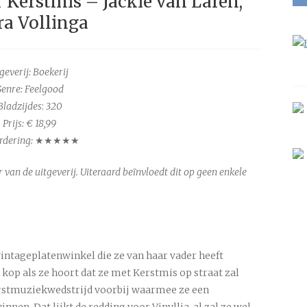
r Kerstmis – Jackie van Laren,
ra Vollinga
geverij: Boekerij
enre: Feelgood
Bladzijdes
:
320
Prijs: € 18,99
dering:
★★★★★
 van de uitgeverij. Uiteraard beïnvloedt dit op geen enkele
intageplatenwinkel die ze van haar vader heeft
kop als ze hoort dat ze met Kerstmis op straat zal
erstmuziekwedstrijd voorbij waarmee ze een
en. Dat lijkt de redding voor Vinyllia, al zal ze wel