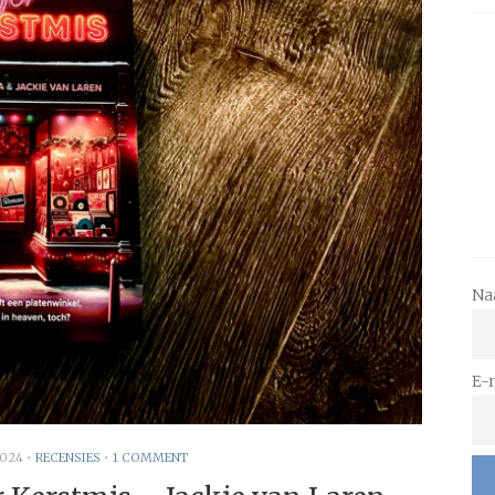
Na
E-
2024
•
RECENSIES
•
1 COMMENT