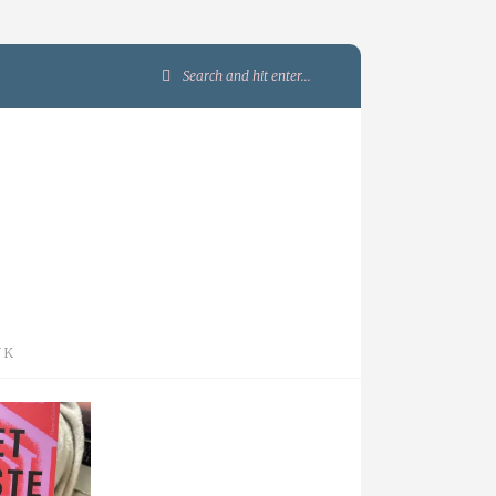
Search
for:
JK