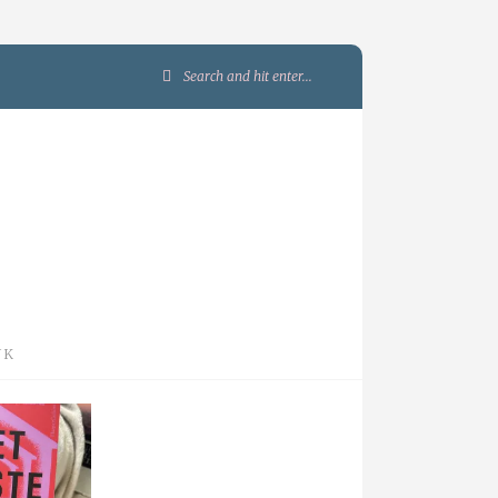
Search
for:
JK