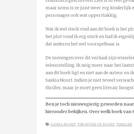
realistisch geschreven. Lies is in veel geva
maar soms is ze juist weer erg kinderlijk 
personages ook wat oppervlakkig.
Wat ik wel sterk vind aan dit boek is het p
het plot vond ik erg sterk en had ik eigenl
dat anderen het wel voorspelbaar is.
De meningen over dit verhaal zijn wisselen
teleurstelling. Ik neig meer naar het laatst
aan dit boek ligt en niet aan de auteur en
Saskia Noort. Indien je niet teveel verwacht
thriller, maar je moet geen literair hoogs
Ben je toch nieuwsgierig geworden naar d
hieronder bekijken.
Over welk boek van S
SASKIA NOORT
,
THE HOUSE OF BOOKS
,
THRILLER