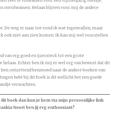
llen veel te volwassen voor een vijftienjarig meisje,
en onvolwassen. Helaas blijven voor mij de andere
lot. De weg er naar toe vond ik wat tegenvallen, maar
ijk ook niet aan zien komen. Ik kan mij wel voorstellen
d van erg goed en ijzersterk tot een grote
e helaas. Echter ben ik mij er wel erg van bewust dat dit
 ik ben ontzettend benieuwd naar de andere boeken van
ingen hebt bij dit boek is dit wellicht bet een goede
tandje verwachten.
it boek dan kun je hem via mijn persoonlijke link
askia Noort ben jij erg enthousiast?