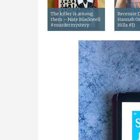
The killer is among
Recensie
them – Nate Blackwell
Hannah Gr
#murdermystery
Hills #1)