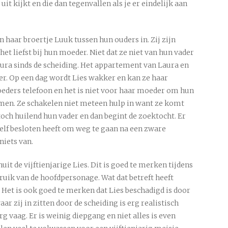
it kijkt en die dan tegenvallen als je er eindelijk aan
en haar broertje Luuk tussen hun ouders in. Zij zijn
het liefst bij hun moeder. Niet dat ze niet van hun vader
aura sinds de scheiding. Het appartement van Laura en
er. Op een dag wordt Lies wakker en kan ze haar
oeders telefoon en het is niet voor haar moeder om hun
emen. Ze schakelen niet meteen hulp in want ze komt
 toch huilend hun vader en dan begint de zoektocht. Er
zelf besloten heeft om weg te gaan na een zware
niets van.
t de vijftienjarige Lies. Dit is goed te merken tijdens
ruik van de hoofdpersonage. Wat dat betreft heeft
 Het is ook goed te merken dat Lies beschadigd is door
ar zij in zitten door de scheiding is erg realistisch
rg vaag. Er is weinig diepgang en niet alles is even