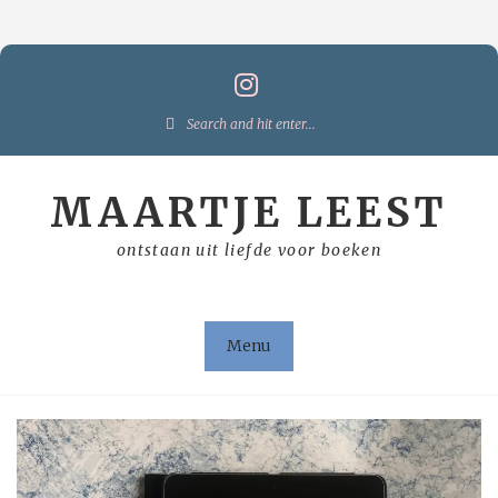
Skip
to
content
Search
for:
MAARTJE LEEST
ontstaan uit liefde voor boeken
Menu