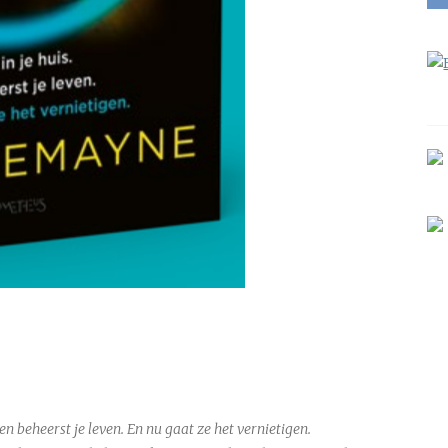
n en beheerst je leven. En nu gaat ze het vernietigen.