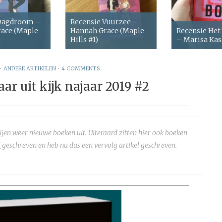
 Dagdroom –
Recensie Vuurzee –
ace (Maple
Hannah Grace (Maple
Recensie Het
Hills #1)
– Marisa Ka
•
ANDERE ARTIKELEN
•
4 COMMENTS
ar uit kijk najaar 2019 #2
ijen weer nieuwe boeken uit. Uiteraard zitten hier ook boeken
l
geschreven en heb nu dus een vervolg artikel geschreven.