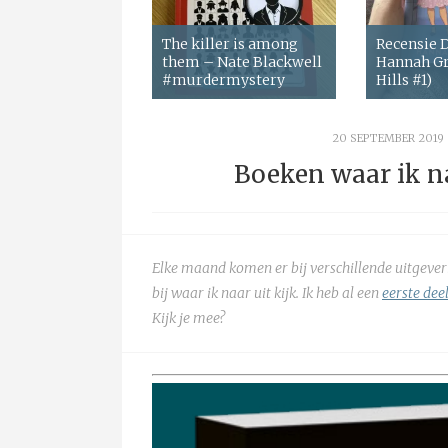
The killer is among
Recensie
them – Nate Blackwell
Hannah Gr
#murdermystery
Hills #1)
20 SEPTEMBER 2019
Boeken waar ik na
Elke maand komen er bij verschillende uitgever
bij waar ik naar uit kijk. Ik heb al een
eerste dee
Kijk je mee?