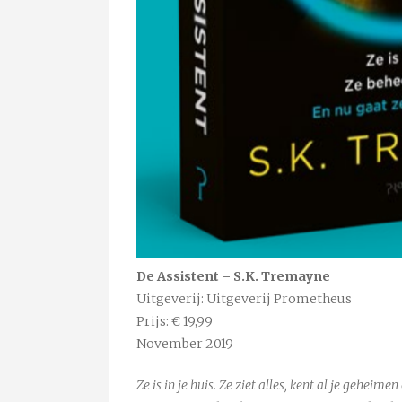
De Assistent – S.K. Tremayne
Uitgeverij: Uitgeverij Prometheus
Prijs: € 19,99
November 2019
Ze is in je huis. Ze ziet alles, kent al je geheime