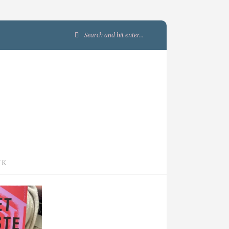
Search
for:
JK