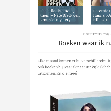
The killer is among
Recensie
them – Nate Blackwell
Hannah Gr
#murdermystery
Hills #1)
13 SEPTEMBER 2019
Boeken waar ik na
Elke maand komen er bij verschillende uit
ook boeken bij waar ik naar uit kijk. Ik he
uitkomen. Kijk je mee?