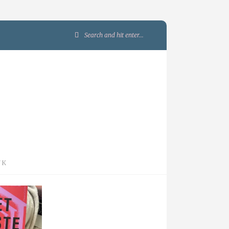
Search
for:
JK