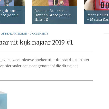
 Dagdroom –
Recensie Vuurzee –
ace (Maple
Hannah Grace (Maple
Recensie Het
Hills #1)
– Marisa Ka
•
ANDERE ARTIKELEN
•
2 COMMENTS
ar uit kijk najaar 2019 #1
geverij weer nieuwe boeken uit. Uiteraard zitten hier
b er hieronder een paar genoteerd die dit najaar