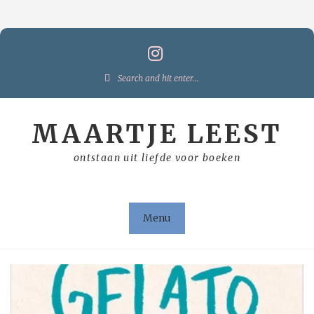
Skip
to
content
Search
for:
MAARTJE LEEST
ontstaan uit liefde voor boeken
Menu