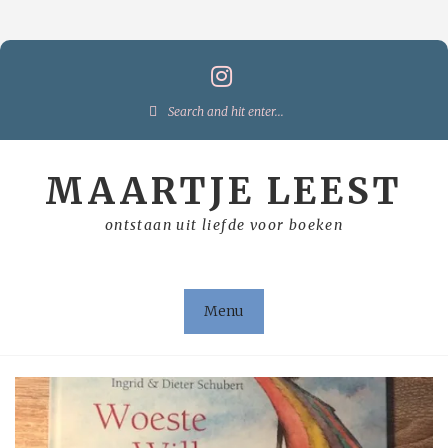
Skip
to
content
Search
for:
MAARTJE LEEST
ontstaan uit liefde voor boeken
Menu