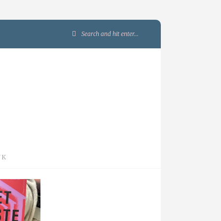
Search
for:
JK