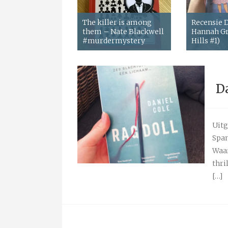
The killer is among
Recensie
them – Nate Blackwell
Hannah Gr
#murdermystery
Hills #1)
Da
Uitg
Span
Waar
thri
[…]