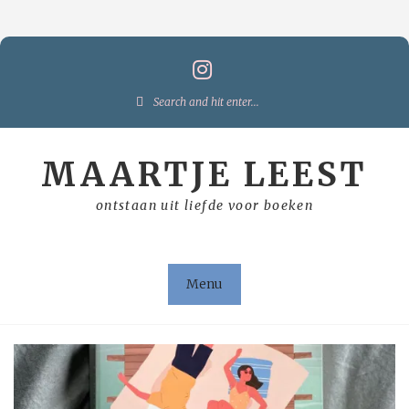
Skip
to
content
Search
for:
MAARTJE LEEST
ontstaan uit liefde voor boeken
Menu