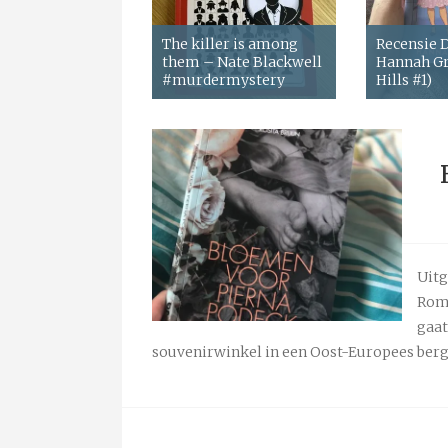
The killer is among
Recensie
them – Nate Blackwell
Hannah Gr
#murdermystery
Hills #1)
Uitg
Roma
gaat
souvenirwinkel in een Oost-Europees berg