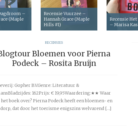
 Dagdroom –
Recensie Vuurzee –
ace (Maple
Hannah Grace (Maple
Recensie Het
Hills #1)
– Marisa Ka
RECENSIES
Blogtour Bloemen voor Pierna
Podeck – Rosita Bruijn
everij: Gopher B.V.Genre: Literatuur &
nsBladzijdes: 162Prijs: € 19,95Waardering:★★ Waar
 het boek over? Pierna Podeck heeft een bloemen- en
dorp, dat door het toerisme enigszins welvarend […]