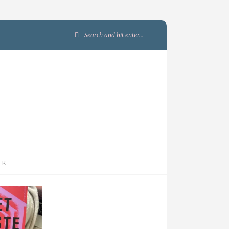
Search
for:
JK