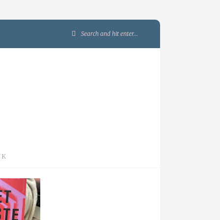
Search
for:
JK