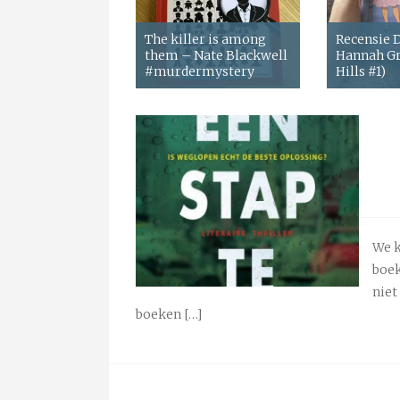
The killer is among
Recensie
them – Nate Blackwell
Hannah Gr
#murdermystery
Hills #1)
We k
boek
niet
boeken […]