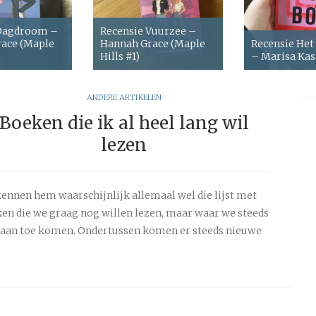
 Dagdroom –
Recensie Vuurzee –
ace (Maple
Hannah Grace (Maple
Recensie Het
Hills #1)
– Marisa Ka
ANDERE ARTIKELEN
Boeken die ik al heel lang wil
lezen
ennen hem waarschijnlijk allemaal wel die lijst met
en die we graag nog willen lezen, maar waar we steeds
 aan toe komen. Ondertussen komen er steeds nieuwe