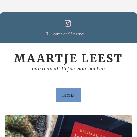
Skip
to
content
Search
for:
MAARTJE LEEST
ontstaan uit liefde voor boeken
Menu