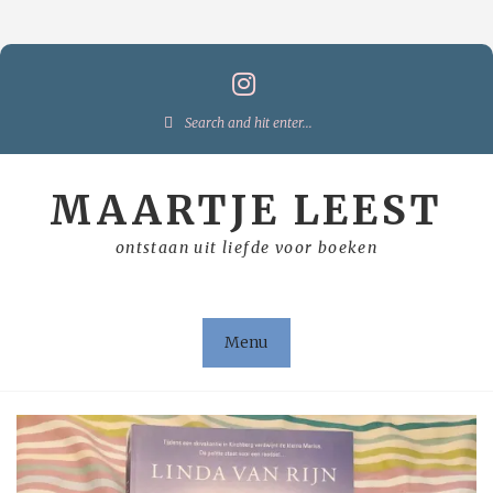
Skip
to
content
Search
for:
MAARTJE LEEST
ontstaan uit liefde voor boeken
Menu