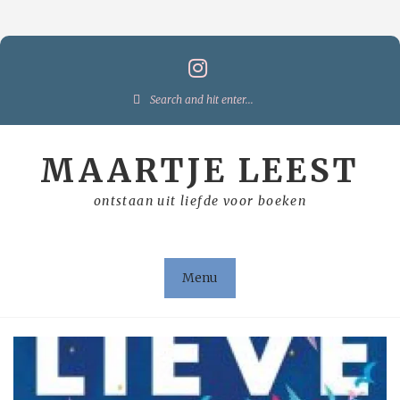
Skip
to
content
Search
for:
MAARTJE LEEST
ontstaan uit liefde voor boeken
Menu