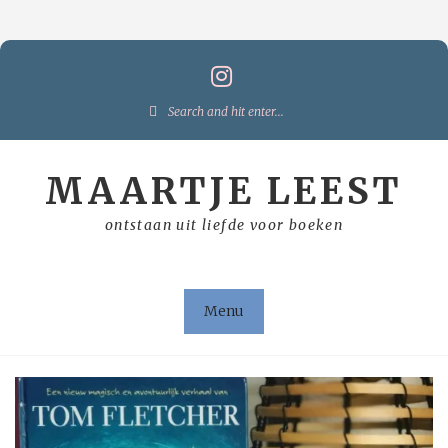
Skip
to
content
Search
for:
MAARTJE LEEST
ontstaan uit liefde voor boeken
Menu