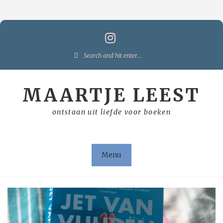
Skip
to
content
Search
for:
MAARTJE LEEST
ontstaan uit liefde voor boeken
Menu