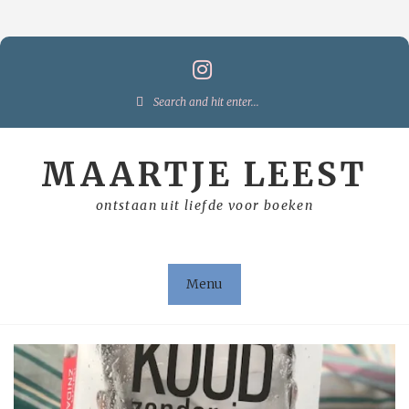
Skip
to
content
Search
for:
MAARTJE LEEST
ontstaan uit liefde voor boeken
Menu