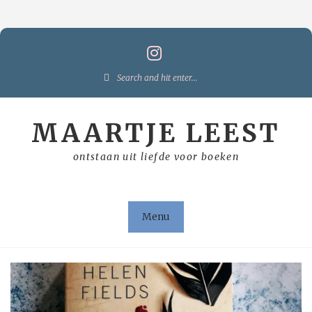
Skip
to
content
Search
for:
MAARTJE LEEST
ontstaan uit liefde voor boeken
Menu