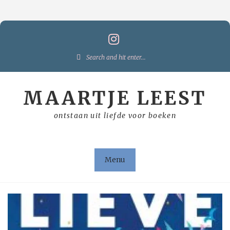
Skip
to
content
Search
for:
MAARTJE LEEST
ontstaan uit liefde voor boeken
Menu