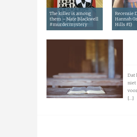
The killer is among
Recensie
them – Nate Blackwell
Hannah Gr
#murdermystery
Hills #1)
Dat 
niet
voor
[…]