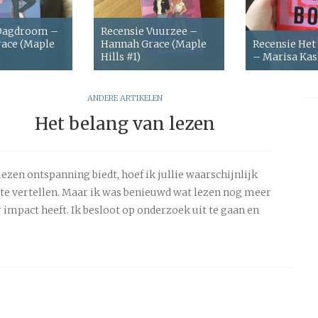
 Dagdroom –
Recensie Vuurzee –
ace (Maple
Hannah Grace (Maple
Recensie Het
Hills #1)
– Marisa Ka
ANDERE ARTIKELEN
Het belang van lezen
lezen ontspanning biedt, hoef ik jullie waarschijnlijk
 te vertellen. Maar ik was benieuwd wat lezen nog meer
 impact heeft. Ik besloot op onderzoek uit te gaan en