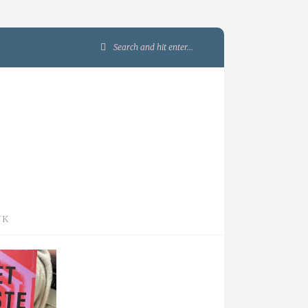
Search
for:
JK