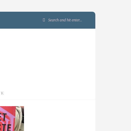
Search
for:
JK