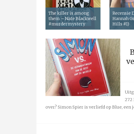
The killer is among
Recensie
them – Nate Blackwell
Hannah Gr
#murdermystery
Hills #1)
B
ve
Uitg
272 
over? Simon Spier is verliefd op Blue, een j