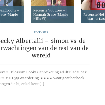
 Dagdroom –
Recensie Vuurzee –
ace (Maple
Hannah Grace (Maple
Recensie Het
Hills #1)
– Marisa Ka
RECENSIES
ecky Albertalli – Simon vs. de
rwachtingen van de rest van de
wereld
everij: Blossom Books Genre: Young Adult Bladzijdes:
Prijs: € 17,99 Waardering: ★★★★ Waar gaat het boek
ongen die hij enkel kent […]