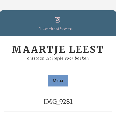
Skip
to
content
Search
for:
MAARTJE LEEST
ontstaan uit liefde voor boeken
Menu
IMG_9281