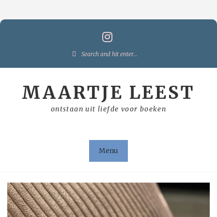
Skip
to
content
Search
for:
MAARTJE LEEST
ontstaan uit liefde voor boeken
Menu