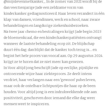
@mijnlevenmetkanker_. In de zomer van 2021 wordt bij de
dan veertienjarige Jade een zeldzame vorm van
kinderkanker gediagnosticeerd. Haar leven verandert in één
klap: van dansen, vriendinnen, werk en school, naar zware
behandelingen en langdurige ziekenhuisbezoeken.
Na twee jaar chemo en bestralingen krijgt Jade begin 2023
de bloemenkraal, die een kinderkankerpatiënten ontvangt
wanneer de laatste behandeling erop zit. De blijdschap
duurt één dag: dan blijkt dat de kanker toch terug is… en
begint het hele proces van vooraf aan. Op 29 augustus 2024
krijgt ze te horen dat ze niet meer kan genezen.
In Voor altijd jong beschrijft Jade op eerlijke, pijnlijke en
ontroerende wijze haar ziekteproces. Ze deelt intens
verdriet, haar verlangen naar een ‘gewoon’ puberleven,
maar ook de ontelbare lichtpuntjes die haar op de been
houden. Voor altijd jong is een indrukwekkende ode aan
positiviteit, geschreven door iemand die elke dag weer
mensen weet te inspireren.