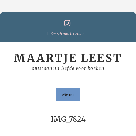
Skip
to
content
Search
for:
MAARTJE LEEST
ontstaan uit liefde voor boeken
Menu
IMG_7824