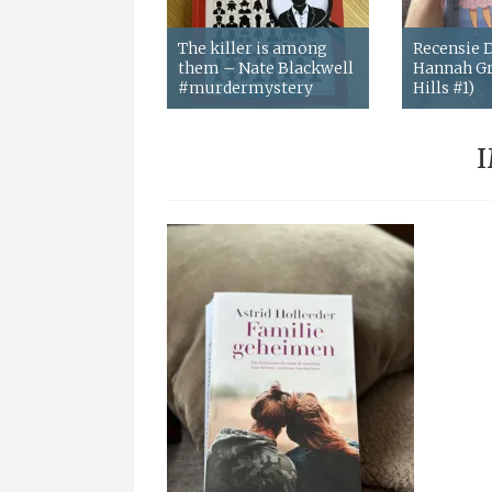
The killer is among
Recensie
them – Nate Blackwell
Hannah Gr
#murdermystery
Hills #1)
I