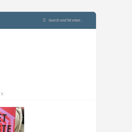
Search
for:
JK