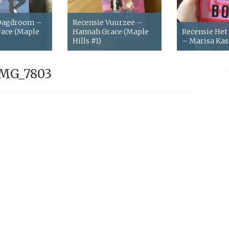
 Dagdroom –
Recensie Vuurzee –
ace (Maple
Hannah Grace (Maple
Recensie Het
Hills #1)
– Marisa Ka
MG_7803