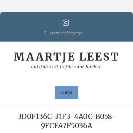
Skip
to
content
Search
for:
MAARTJE LEEST
ontstaan uit liefde voor boeken
Menu
3D0F136C-31F3-4A0C-B058-
9FCFA7F5036A