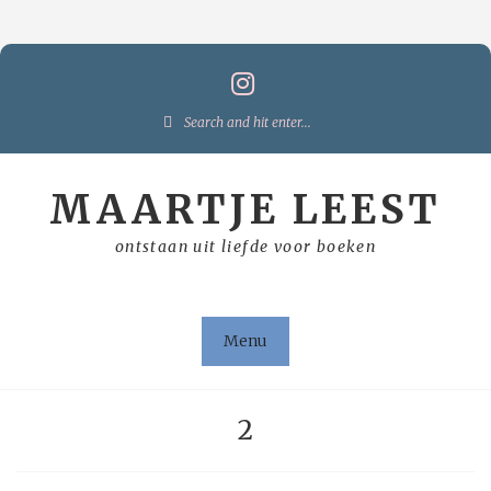
Skip
to
content
Search
for:
MAARTJE LEEST
ontstaan uit liefde voor boeken
Menu
2