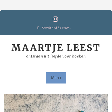
Skip
to
content
Search
for:
MAARTJE LEEST
ontstaan uit liefde voor boeken
Menu