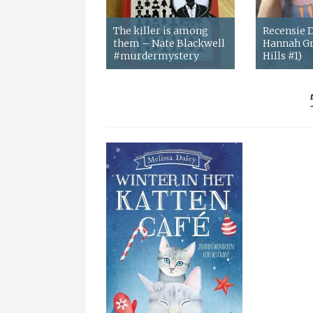
The killer is among
Recensie
them – Nate Blackwell
Hannah Gr
#murdermystery
Hills #1)