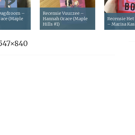
 Dagdroom –
Recensie Vuurzee –
ace (Maple
Hannah Grace (Maple
Recensie Het
Hills #1)
– Marisa Ka
547×840