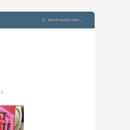
Search
for:
JK