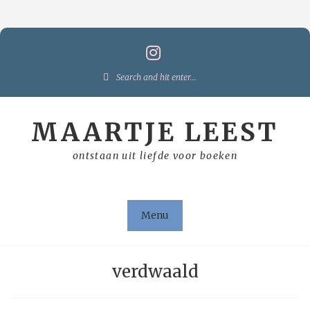
Skip
to
content
Search
for:
MAARTJE LEEST
ontstaan uit liefde voor boeken
Menu
verdwaald