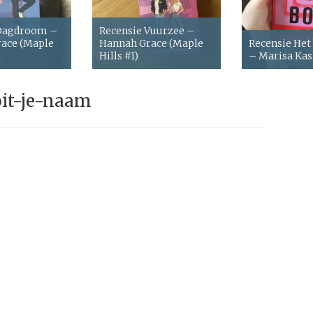
 Dagdroom –
Recensie Vuurzee –
ace (Maple
Hannah Grace (Maple
Recensie Het
Hills #1)
– Marisa Ka
it-je-naam