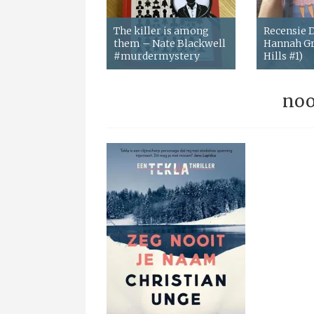
The killer is among
Recensie
them – Nate Blackwell
Hannah Gr
#murdermystery
Hills #1)
noo