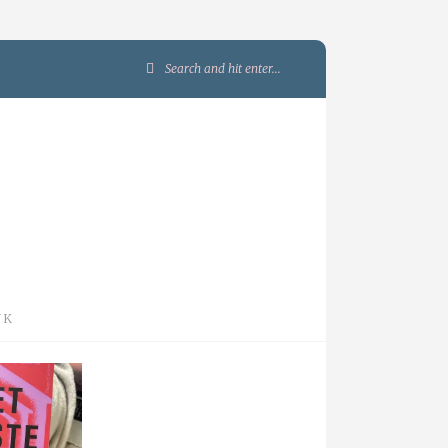
Search
for:
JK