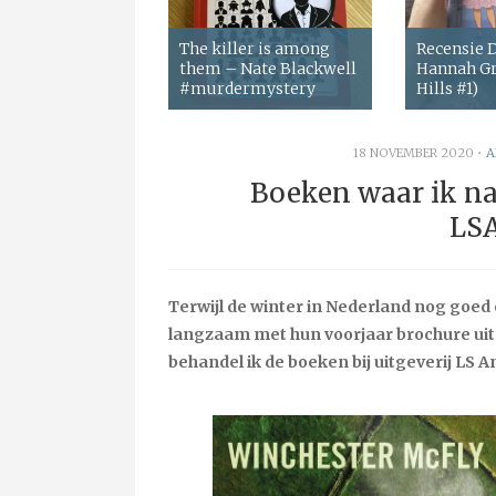
The killer is among
Recensie
them – Nate Blackwell
Hannah Gr
#murdermystery
Hills #1)
18 NOVEMBER 2020
•
A
Boeken waar ik naa
LS
Terwijl de winter in Nederland nog goed
langzaam met hun voorjaar brochure uit.
behandel ik de boeken bij uitgeverij LS