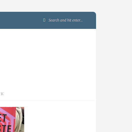
Search
for:
JK