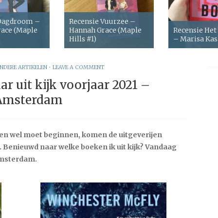
 Dagdroom –
Recensie Vuurzee –
ace (Maple
Hannah Grace (Maple
Recensie Het
Hills #1)
– Marisa Ka
NDERE ARTIKELEN
•
LEAVE A COMMENT
r uit kijk voorjaar 2021 –
Amsterdam
 en wel moet beginnen, komen de uitgeverijen
 Benieuwd naar welke boeken ik uit kijk? Vandaag
 Amsterdam.