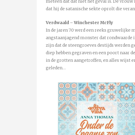
meteen dat dat niet het geval is. De vrou
dat hij de satanische sekte oprolt die ver
Verdwaald – Winchester McFly
In de jaren 70 werd een reeks gruwelijke
angstaanjagend monster dat rondwaarde i
zijn dat de steengroeves destijds werden 
diep hebben gegraven en een poort naar de
in de grotten aangetroffen, en alles wijst e
geleden…