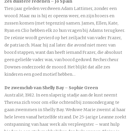
Zes duistere redenen – Jo Spain
Tien jaar geleden verdween Adam Lattimer, zonder een
woord. Maar nu is hij er opeens weer, en zijn broers en
zussen komen (met tegenzin) samen. James, Ellen, Kate,
Ryan en Clio hebben elk zo hun vragen bij Adams terugkeer.
De reünie wordt gevierd op het zeiljacht van vader Frazer,
de patriarch. Maar hij zal later die avond niet meer van
boord stappen, want dan heeft iemand Frazer, die absoluut
geen geliefde vader was, van boord geduwd. Rechercheur
Downes onderzoekt de moord. Het blijkt dat alle zes
kinderen een goed motief hebben…
De zwemclub van Shelly Bay – Sophie Green
Australië, 1982. In een slaperig stadje aan de kust neemt
Theresa zich voor om elke ochtend bij zonsondergang te
gaan zwemmen in Shelly Bay. Weduwe Marie zwemt al haar
hele leven vanaf hetzelfde strand. De 25-jarige Leanne zoekt
ontspanning van haar werk als verpleegster – want hulp