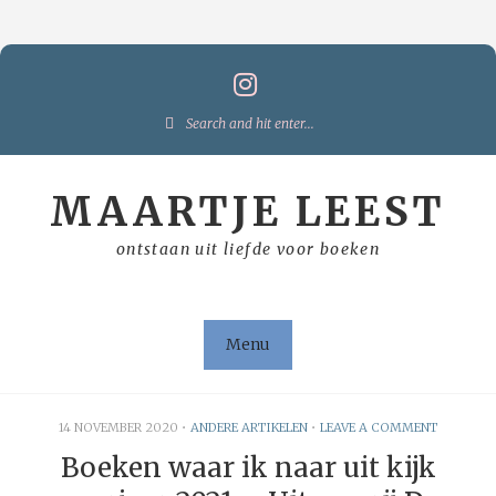
Skip
to
content
Search
for:
MAARTJE LEEST
ontstaan uit liefde voor boeken
Menu
14 NOVEMBER 2020
•
ANDERE ARTIKELEN
•
LEAVE A COMMENT
Boeken waar ik naar uit kijk