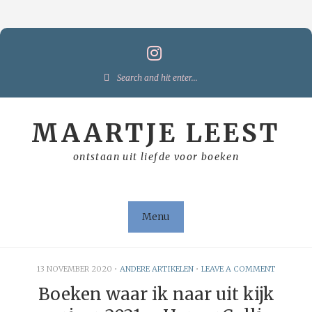
Skip
to
content
Search
for:
MAARTJE LEEST
ontstaan uit liefde voor boeken
Menu
13 NOVEMBER 2020
•
ANDERE ARTIKELEN
•
LEAVE A COMMENT
Boeken waar ik naar uit kijk