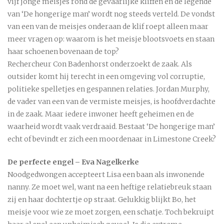
vijf jonge meisjes rond de gevaarlijke kliffen en de legende
van ‘De hongerige man’ wordt nog steeds verteld. De vondst
van een van de meisjes onderaan de klif roept alleen maar
meer vragen op: waarom is het meisje blootsvoets en staan
haar schoenen bovenaan de top?
Rechercheur Con Badenhorst onderzoekt de zaak. Als
outsider komt hij terecht in een omgeving vol corruptie,
politieke spelletjes en gespannen relaties. Jordan Murphy,
de vader van een van de vermiste meisjes, is hoofdverdachte
in de zaak. Maar iedere inwoner heeft geheimen en de
waarheid wordt vaak verdraaid. Bestaat ‘De hongerige man’
echt of bevindt er zich een moordenaar in Limestone Creek?
De perfecte engel – Eva Nagelkerke
Noodgedwongen accepteert Lisa een baan als inwonende
nanny. Ze moet wel, want na een heftige relatiebreuk staan
zij en haar dochtertje op straat. Gelukkig blijkt Bo, het
meisje voor wie ze moet zorgen, een schatje. Toch bekruipt