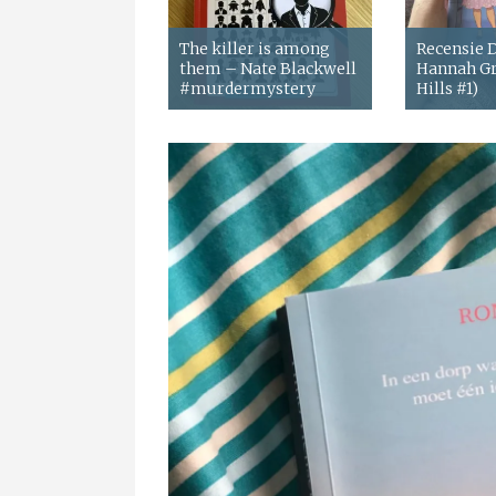
The killer is among
Recensie
them – Nate Blackwell
Hannah Gr
#murdermystery
Hills #1)