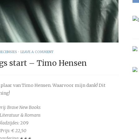
RECENSIES
•
LEAVE A COMMENT
gs start – Timo Hensen
emplaar van Timo Hensen. Waarvoor mijn dank! Dit
ning!
erij: Brave New Books
 Literatuur & Romans
Bladzijdes:
209
P
rijs: € 22,50
aardering:★★★