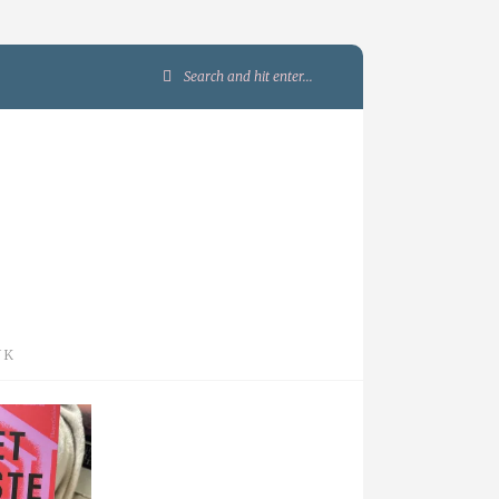
Search
for:
JK