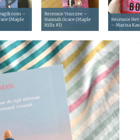
 Dagdroom –
Recensie Vuurzee –
ace (Maple
Hannah Grace (Maple
Recensie Het
Hills #1)
– Marisa Ka