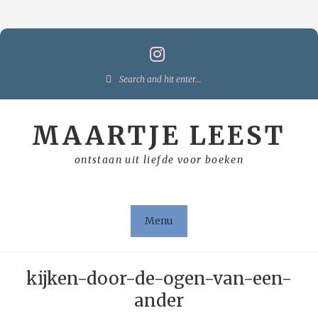
Skip
to
content
Search
for:
MAARTJE LEEST
ontstaan uit liefde voor boeken
Menu
kijken-door-de-ogen-van-een-
ander