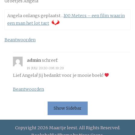
Groetjes Angela
Angela onlangs geplaatst…
100 Meters – een film waarin
een man het lot tart
Beantwoorden
admin
schreef:
19 JULI 2020 OM 19:29
Lief Angela! Jij bedankt voor je mooie boek!
Beantwoorden
Show Sidebar
Copyright 2026 Maartje leest. All Rights Reserved.