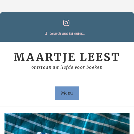
Skip
to
content
Search
for:
MAARTJE LEEST
ontstaan uit liefde voor boeken
Menu