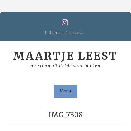
Skip
to
content
Search
for:
MAARTJE LEEST
ontstaan uit liefde voor boeken
Menu
IMG_7308