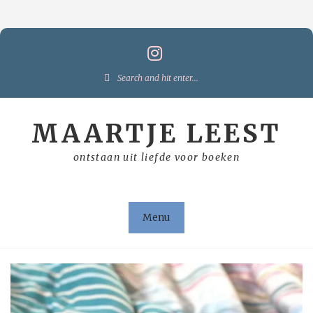
Skip
to
content
Search
for:
MAARTJE LEEST
ontstaan uit liefde voor boeken
Menu