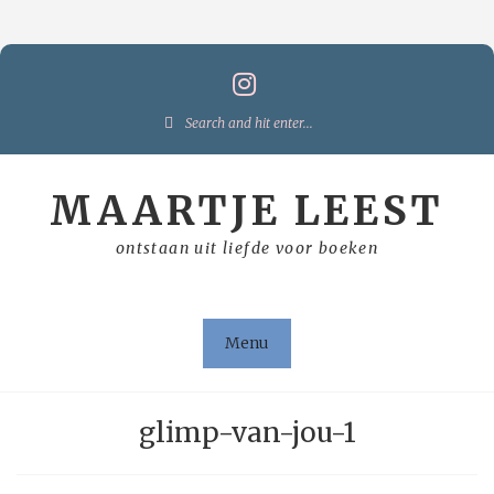
Skip
to
content
Search
for:
MAARTJE LEEST
ontstaan uit liefde voor boeken
Menu
glimp-van-jou-1