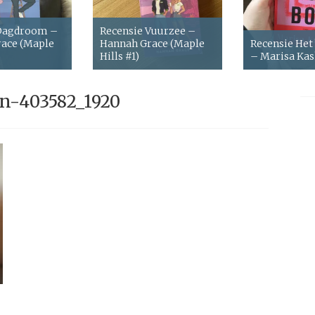
 Dagdroom –
Recensie Vuurzee –
ace (Maple
Hannah Grace (Maple
Recensie Het
Hills #1)
– Marisa Ka
en-403582_1920