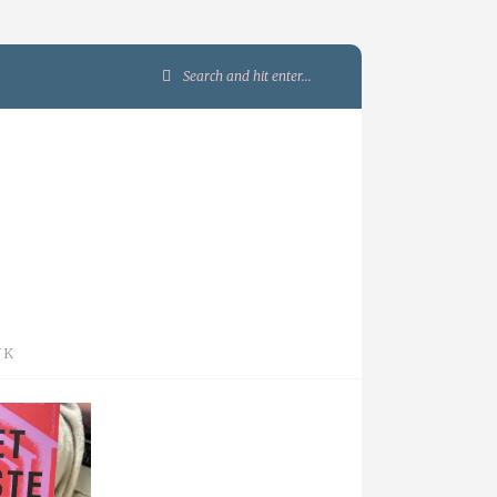
Search
for:
JK