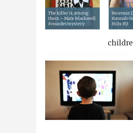
The killer is among
Recensie
them – Nate Blackwell
Hannah Gr
#murdermystery
Hills #1)
childr