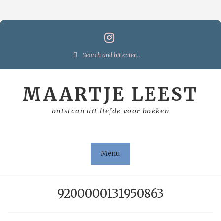
Skip
to
content
Search
for:
MAARTJE LEEST
ontstaan uit liefde voor boeken
Menu
9200000131950863