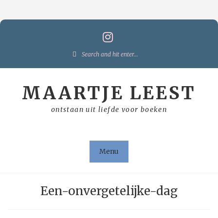
Skip
to
content
Search
for:
MAARTJE LEEST
ontstaan uit liefde voor boeken
Menu
Een-onvergetelijke-dag