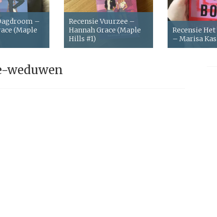
 Dagdroom –
Recensie Vuurzee –
ace (Maple
Hannah Grace (Maple
Recensie Het
Hills #1)
– Marisa Ka
e-weduwen