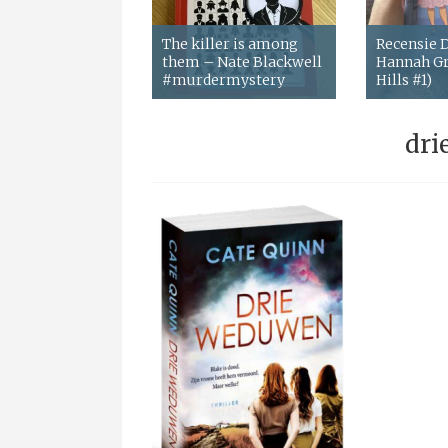
The killer is among
Recensie
them – Nate Blackwell
Hannah Gr
#murdermystery
Hills #1)
dri