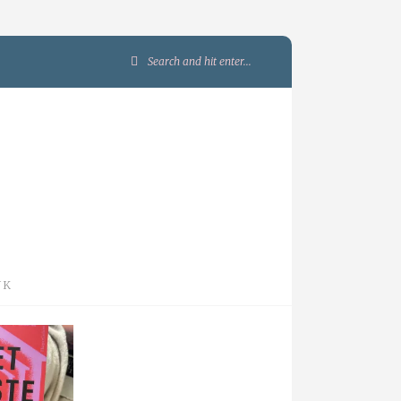
Search
for:
JK