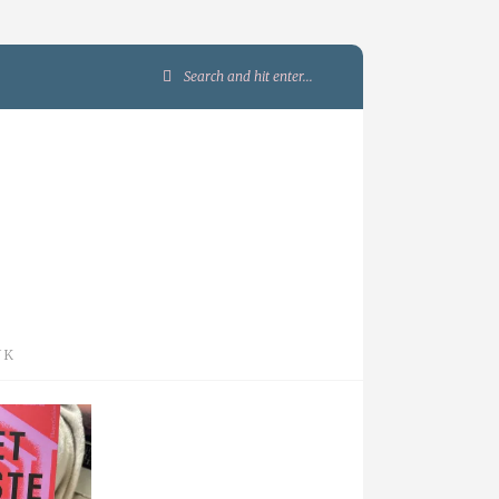
Search
for:
JK