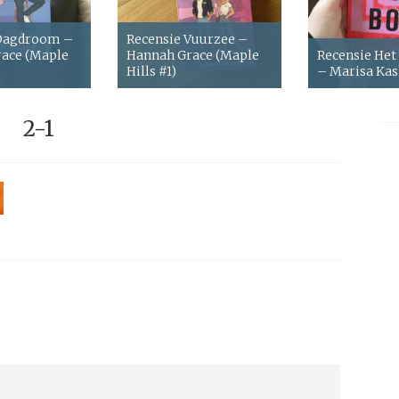
 Dagdroom –
Recensie Vuurzee –
ace (Maple
Hannah Grace (Maple
Recensie Het
Hills #1)
– Marisa Ka
2-1