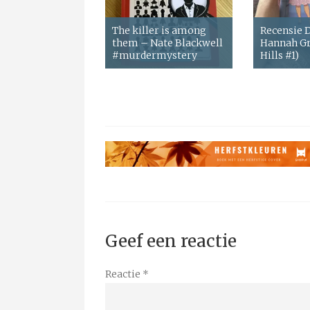
The killer is among
Recensie
them – Nate Blackwell
Hannah Gr
#murdermystery
Hills #1)
Geef een reactie
Reactie
*