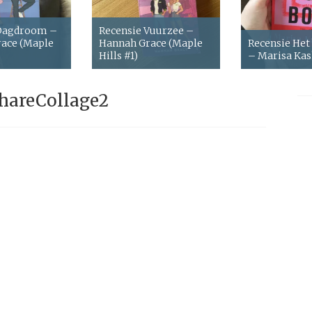
 Dagdroom –
Recensie Vuurzee –
ace (Maple
Hannah Grace (Maple
Recensie Het
Hills #1)
– Marisa Ka
hareCollage2