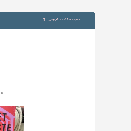
Search
for:
JK