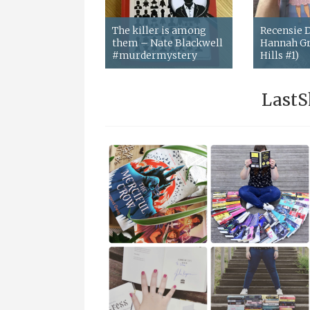
The killer is among
Recensie
them – Nate Blackwell
Hannah Gr
#murdermystery
Hills #1)
LastS