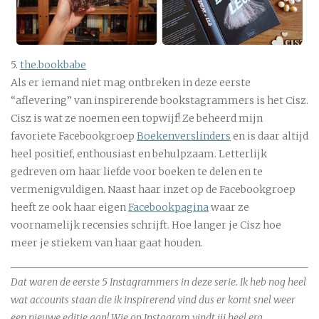
5.
the.bookbabe
Als er iemand niet mag ontbreken in deze eerste
“aflevering” van inspirerende bookstagrammers is het Cisz.
Cisz is wat ze noemen een topwijf! Ze beheerd mijn
favoriete Facebookgroep
Boekenverslinders
en is daar altijd
heel positief, enthousiast en behulpzaam. Letterlijk
gedreven om haar liefde voor boeken te delen en te
vermenigvuldigen. Naast haar inzet op de Facebookgroep
heeft ze ook haar eigen
Facebookpagina
waar ze
voornamelijk recensies schrijft. Hoe langer je Cisz hoe
meer je stiekem van haar gaat houden.
Dat waren de eerste 5 Instagrammers in deze serie. Ik heb nog heel
wat accounts staan die ik inspirerend vind dus er komt snel weer
een nieuwe editie aan! Wie op Instagram vindt jij heel erg