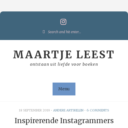
Skip
to
content
Search
for:
MAARTJE LEEST
ontstaan uit liefde voor boeken
Menu
18 SEPTEMBER 2019
•
ANDERE ARTIKELEN
•
6 COMMENTS
Inspirerende Instagrammers