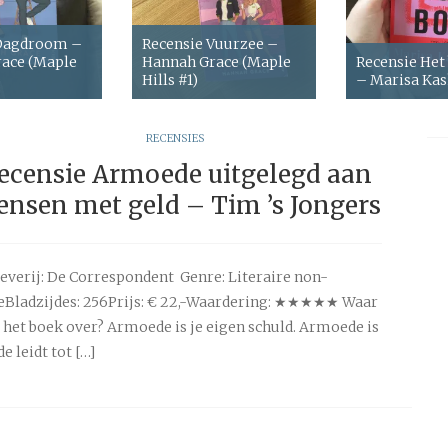
 Dagdroom –
Recensie Vuurzee –
ace (Maple
Hannah Grace (Maple
Recensie Het
Hills #1)
– Marisa Ka
RECENSIES
ecensie Armoede uitgelegd aan
nsen met geld – Tim ’s Jongers
everij: De Correspondent Genre: Literaire non-
ieBladzijdes: 256Prijs: € 22,-Waardering: ★★★★★ Waar
 het boek over? Armoede is je eigen schuld. Armoede is
 leidt tot […]