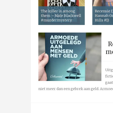
The killer is among
Recensie
them – Nate Blackwell
Hannah Gr
#murdermystery
Hills #1)
R
me
Uitg
fict
gaat
niet meer dan een gebrek aan geld. Armoede