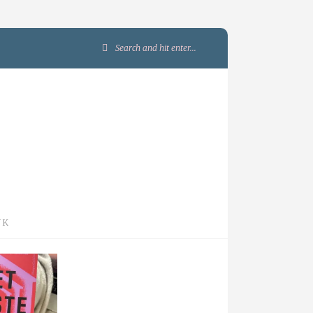
Search
for:
JK