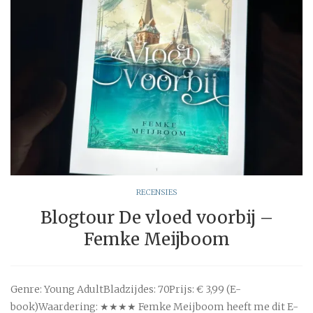
RECENSIES
Blogtour De vloed voorbij –
Femke Meijboom
Genre: Young AdultBladzijdes: 70Prijs: € 3,99 (E-
book)Waardering: ★★★★ Femke Meijboom heeft me dit E-