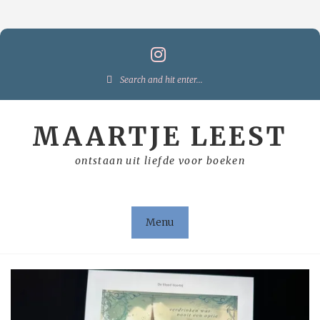
Skip
to
content
Search
for:
MAARTJE LEEST
ontstaan uit liefde voor boeken
Menu