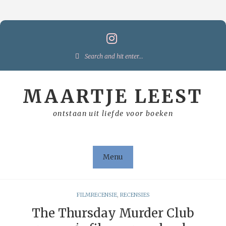
Skip
to
content
Search
for:
MAARTJE LEEST
ontstaan uit liefde voor boeken
Menu
FILMRECENSIE
,
RECENSIES
The Thursday Murder Club