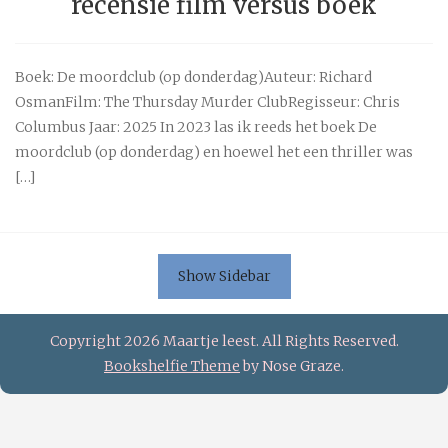
recensie film versus boek
Boek: De moordclub (op donderdag)Auteur: Richard
OsmanFilm: The Thursday Murder ClubRegisseur: Chris
Columbus Jaar: 2025 In 2023 las ik reeds het boek De
moordclub (op donderdag) en hoewel het een thriller was
[…]
Show Sidebar
Copyright 2026 Maartje leest. All Rights Reserved.
Bookshelfie Theme
by Nose Graze.